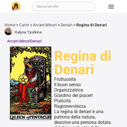
Home
>
Carte
>
Arcani Minori
>
Denari
>
Regina di Denari
Halyna Tyulkina
Arcani Minori
Denari
Regina di
Denari
Fruttuosità
Il buon senso
Organizzatrice
Giardino dei piaceri
Praticità
Ragionevolezza
La regina di denari è una
patrona della natura,
descrive una persona dotata