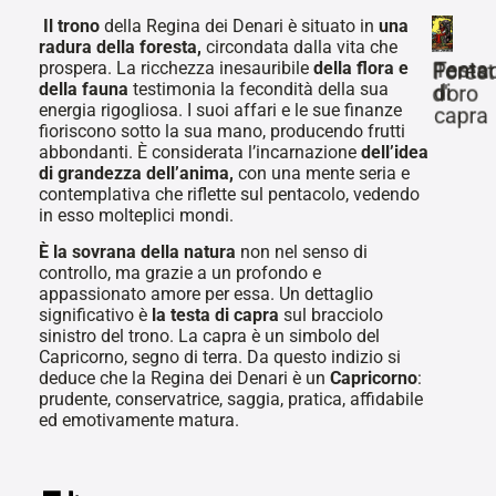
Il trono
della Regina dei Denari è situato in
una
radura della foresta,
circondata dalla vita che
prospera. La ricchezza inesauribile
della flora e
Testa
Pentac
Forest
della fauna
testimonia la fecondità della sua
di
d'oro
energia rigogliosa. I suoi affari e le sue finanze
capra
fioriscono sotto la sua mano, producendo frutti
abbondanti. È considerata l’incarnazione
dell’idea
di grandezza dell’anima,
con una mente seria e
contemplativa che riflette sul pentacolo, vedendo
in esso molteplici mondi.
È la sovrana della natura
non nel senso di
controllo, ma grazie a un profondo e
appassionato amore per essa. Un dettaglio
significativo è
la testa di capra
sul bracciolo
sinistro del trono. La capra è un simbolo del
Capricorno, segno di terra. Da questo indizio si
deduce che la Regina dei Denari è un
Capricorno
:
prudente, conservatrice, saggia, pratica, affidabile
ed emotivamente matura.