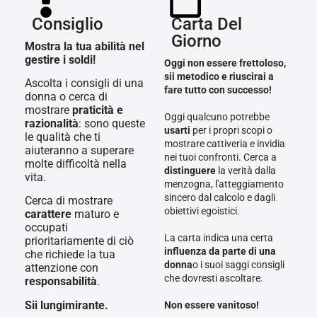
Consiglio
Carta Del
Giorno
Mostra la tua abilità nel
gestire i soldi!
Oggi non essere frettoloso,
sii metodico e riuscirai a
Ascolta i consigli di una
fare tutto con successo!
donna o cerca di
mostrare
praticità e
Oggi qualcuno potrebbe
razionalità
: sono queste
usarti
per i propri scopi o
le qualità che ti
mostrare cattiveria e invidia
aiuteranno a superare
nei tuoi confronti. Cerca a
molte difficoltà nella
distinguere
la verità dalla
vita.
menzogna, l'atteggiamento
sincero dal calcolo e dagli
Cerca di mostrare
obiettivi egoistici.
carattere
maturo e
occupati
La carta indica una certa
prioritariamente di ciò
influenza da parte di una
che richiede la tua
donna
o i suoi saggi consigli
attenzione con
che dovresti ascoltare.
responsabilità
.
Sii lungimirante.
Non essere vanitoso!