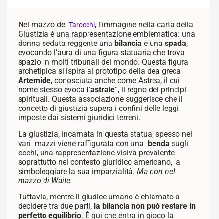
Nel mazzo dei
, l’immagine nella carta della
Tarocchi
Giustizia è una rappresentazione emblematica: una
donna seduta reggente una
bilancia
e una
spada
,
evocando l’aura di una figura statuaria che trova
spazio in molti tribunali del mondo. Questa figura
archetipica si ispira al prototipo della dea greca
Artemide
, conosciuta anche come Astrea, il cui
nome stesso evoca
l’astrale
“, il regno dei principi
spirituali. Questa associazione suggerisce che il
concetto di giustizia supera i confini delle leggi
imposte dai sistemi giuridici terreni.
La giustizia, incarnata in questa statua, spesso nei
vari mazzi viene raffigurata con una
benda
sugli
occhi, una rappresentazione visiva prevalente
soprattutto nel contesto giuridico americano, a
simboleggiare la sua imparzialità.
Ma non nel
mazzo di Waite.
Tuttavia, mentre il giudice umano è chiamato a
decidere tra due parti,
la bilancia non può restare in
perfetto equilibrio
. È qui che entra in gioco la