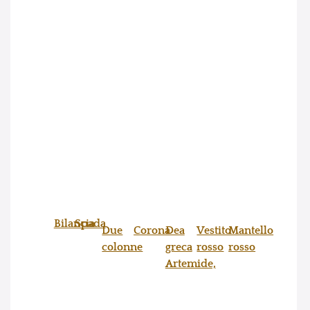
Bilancia
Spada
Due
Corona
Dea
Vestito
Mantello
colonne
greca
rosso
rosso
Artemide,