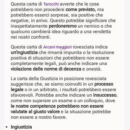
Questa carta di
avverte che le cose
Tarocchi
potrebbero non procedere
come previsto,
ma
potrebbero esserci sorprese, sia positive che
negative, in arrivo. Questo potrebbe significare che
inaspettatamente
perdoneremo
un nemico o che
qualcuno cambierà idea riguardo a una vendetta
nei nostri confronti.
Questa carta di
rovesciata indica
Arcani maggiori
un’ingiustizia
che rimarrà impunita o la risoluzione
positiva di situazioni che potrebbero non essere
completamente legali, può anche indicare una
violazione delle norme di decenza
e onestà.
La carta della Giustizia in posizione rovesciata
suggerisce che, se siamo coinvolti in un
processo
legale
o in un arbitrato, i risultati potrebbero essere
sfavorevoli. Potrebbe anche indicare un
insuccesso
,
come non superare un esame o un colloquio, dove
le nostre competenze potrebbero non essere
valutate al giusto valore
e la situazione potrebbe
non essere a nostro favore.
Ingiustizia