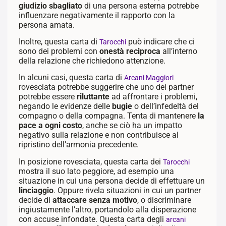
giudizio sbagliato
di una persona esterna potrebbe
influenzare negativamente il rapporto con la
persona amata.
Inoltre, questa carta di
può indicare che ci
Tarocchi
sono dei problemi con
onestà reciproca
all’interno
della relazione che richiedono attenzione.
In alcuni casi, questa carta di
Arcani Maggiori
rovesciata potrebbe suggerire che uno dei partner
potrebbe essere
riluttante
ad affrontare i problemi,
negando le evidenze delle
bugie
o dell’infedeltà del
compagno o della compagna. Tenta di mantenere
la
pace a ogni costo
, anche se ciò ha un impatto
negativo sulla relazione e non contribuisce al
ripristino dell’armonia precedente.
In posizione rovesciata, questa carta dei
Tarocchi
mostra il suo lato peggiore,
ad esempio una
situazione in cui una persona decide di effettuare un
linciaggio
. Oppure
rivela situazioni in cui un partner
decide di
attaccare senza motivo
, o discriminare
ingiustamente l’altro, portandolo alla disperazione
con accuse infondate. Questa carta degli
arcani