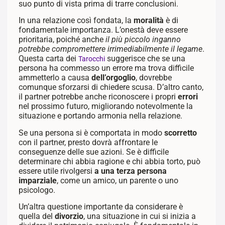
suo punto di vista prima di trarre conclusioni.
In una relazione così fondata, la
moralità
è di
fondamentale importanza. L’onestà deve essere
prioritaria, poiché anche
il più piccolo inganno
potrebbe compromettere irrimediabilmente il legame
.
Questa carta dei
suggerisce che se una
Tarocchi
persona ha commesso un errore ma trova difficile
ammetterlo a causa
dell’orgoglio
, dovrebbe
comunque sforzarsi di chiedere scusa. D’altro canto,
il partner potrebbe anche riconoscere i propri
errori
nel prossimo futuro, migliorando notevolmente la
situazione e portando armonia nella relazione.
Se una persona si è comportata in modo
scorretto
con il partner, presto dovrà affrontare le
conseguenze delle sue azioni. Se è difficile
determinare chi abbia ragione e chi abbia torto, può
essere utile rivolgersi
a una terza persona
imparziale
, come un amico, un parente o uno
psicologo.
Un’altra questione importante da considerare è
quella del
divorzio
, una situazione in cui si inizia a