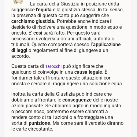
La carta della Giustizia in posizione dritta
suggerisce
l’equità
e la giustizia stessa. In tal senso,
la presenza di questa carta può suggerire che
cerchiamo giustizia.
Potrebbe anche indicare il
desiderio di risolvere una questione in modo equo e
onesto. E’
così
sarà fatto. Per questo sarà
necessario rivolgersi a organi ufficiali, autorità o
tribunali. Questo comporterà spesso
l’applicazione
di leggi
o regolamenti al fine di giungere a un
accordo.
Questa carta di
può significare che
Tarocchi
qualcuno ci coinvolge in una
causa legale
. È
fondamentale affrontare queste situazioni con
onestà e cercare di raggiungere una soluzione equa.
Inoltre, la carta della Giustizia può indicare che
dobbiamo affrontare le
conseguenze
delle nostre
azioni passate. Se abbiamo agito in modo ingiusto
o peccaminoso, potremmo essere chiamati a
rendere conto di tali azioni o a fronteggiare una
sorta di
punizione
. Ma come sarà il verdetto diranno
le carte circostante.