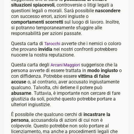
situazioni spiacevoli
, controversie o litigi legati a
questioni legali o morali. Sarà possibile
nascondere
con successo errori, azioni ingiuste o
comportamenti scorretti
sul luogo di lavoro. Inoltre,
si potranno temporaneamente sfuggire alle
responsabilità per azioni passate.
Questa carta di
avverte che i nemici o coloro
Tarocchi
che provano
invidia
nei nostri confronti potrebbero
nuocere la nostra reputazione.
Questa carta degli
suggerisce che la
Arcani Maggiori
persona avverte di essere trattata in
modo ingiusto
o
con diffidenza. Potrebbe essere
vittima di false
accuse
o, al contrario, aver accusato ingiustamente
qualcuno. Talvolta, chi detiene il potere può
abusarne
. Tuttavia, è importante non cercare di fare
giustizia da soli, poiché questo potrebbe portare a
ulteriori ingiustizie.
È possibile che qualcuno cerchi di
incastrare la
persona
, accusandola di azioni di cui non è
colpevole. Questo potrebbe non solo portare al
licenziamento, ma anche a procedimenti legali che