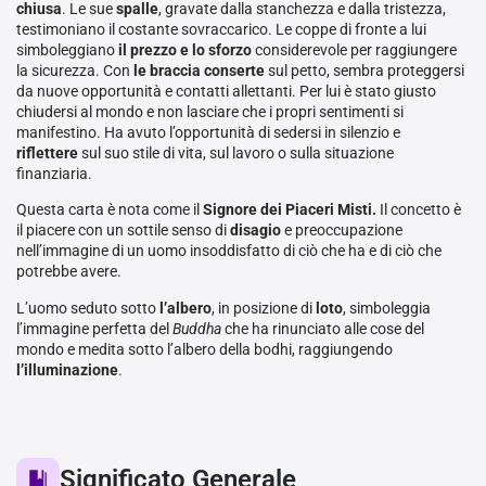
chiusa
. Le sue
spalle
, gravate dalla stanchezza e dalla tristezza,
testimoniano il costante sovraccarico. Le coppe di fronte a lui
simboleggiano
il prezzo e lo sforzo
considerevole per raggiungere
la sicurezza. Con
le braccia conserte
sul petto, sembra proteggersi
da nuove opportunità e contatti allettanti. Per lui è stato giusto
chiudersi al mondo e non lasciare che i propri sentimenti si
manifestino. Ha avuto l’opportunità di sedersi in silenzio e
riflettere
sul suo stile di vita, sul lavoro o sulla situazione
finanziaria.
Questa carta è nota come il
Signore dei Piaceri Misti.
Il concetto è
il piacere con un sottile senso di
disagio
e preoccupazione
nell’immagine di un uomo insoddisfatto di ciò che ha e di ciò che
potrebbe avere.
L’uomo seduto sotto
l’albero
, in posizione di
loto
, simboleggia
l’immagine perfetta del
Buddha
che ha rinunciato alle cose del
mondo e medita sotto l’albero della bodhi, raggiungendo
l’illuminazione
.
Significato Generale