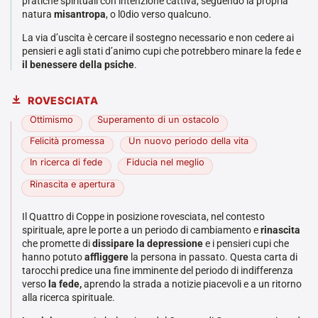
pratiche spirituali con intenzione cattiva, seguendo la propria
natura
misantropa
, o l0dio verso qualcuno.
La via d’uscita è cercare il sostegno necessario e non cedere ai
pensieri e agli stati d’animo cupi che potrebbero minare la fede e
il benessere della psiche
.
ROVESCIATA
Ottimismo
Superamento di un ostacolo
Felicità promessa
Un nuovo periodo della vita
In ricerca di fede
Fiducia nel meglio
Rinascita e apertura
Il Quattro di Coppe in posizione rovesciata, nel contesto
spirituale, apre le porte a un periodo di cambiamento e
rinascita
che promette di
dissipare la depressione
e i pensieri cupi che
hanno potuto
affliggere
la persona in passato. Questa carta di
tarocchi predice una fine imminente del periodo di indifferenza
verso
la fede,
aprendo la strada a notizie piacevoli e a un ritorno
alla ricerca spirituale.