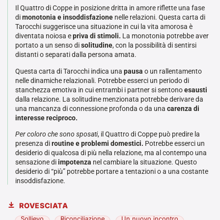
Il Quattro di Coppe in posizione dritta in amore riflette una fase
di
monotonia e insoddisfazione
nelle relazioni. Questa carta di
Tarocchi suggerisce una situazione in cui la vita amorosa è
diventata noiosa e
priva di stimoli.
La monotonia potrebbe aver
portato a un senso di
solitudine
, con la possibilità di sentirsi
distanti o separati dalla persona amata.
Questa carta di Tarocchi indica una
pausa
o un rallentamento
nelle dinamiche relazionali. Potrebbe esserci un periodo di
stanchezza emotiva in cui entrambi i partner si sentono
esausti
dalla relazione. La solitudine menzionata potrebbe derivare da
una mancanza di connessione profonda o da una
carenza di
interesse reciproco.
Per coloro che sono sposati
, il Quattro di Coppe può predire la
presenza di
routine e problemi domestici.
Potrebbe esserci un
desiderio di qualcosa di più nella relazione, ma al contempo una
sensazione di
impotenza
nel cambiare la situazione. Questo
desiderio di “più” potrebbe portare a tentazioni o a una costante
insoddisfazione.
ROVESCIATA
Sollievo
Riconciliazione
Un nuovo incontro