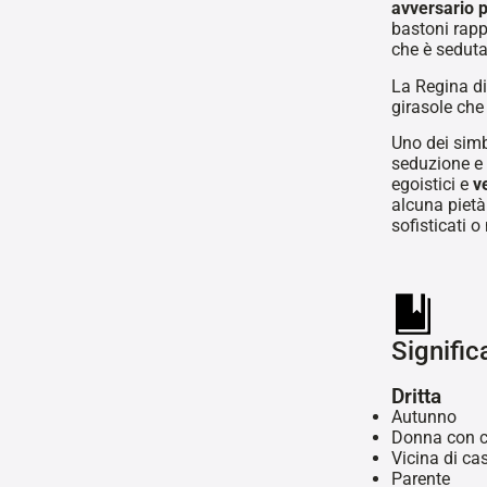
avversario 
bastoni rap
che è seduta
La Regina di 
girasole che
Uno dei simbo
seduzione e
egoistici e
v
alcuna pietà
sofisticati o
Signific
Dritta
Autunno
Donna con ca
Vicina di ca
Parente