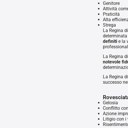
Genitore
Attività com
Praticità
Alta efficien
Strega
La Regina di
determinata
definiti
e la 
professional
La Regina di
notevole fid
determinazion
La Regina di
successo nel
Rovesciat
Gelosia
Conflitto c
Azione impr
Litigio con i 
Risentiment