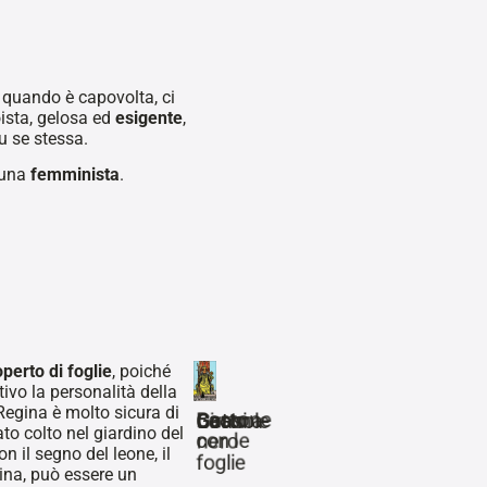
 quando è capovolta, ci
ista, gelosa ed
esigente
,
u se stessa.
 una
femminista
.
operto di foglie
, poiché
tivo la personalità della
gatto nero
Regina è molto sicura di
Bastone
Gatto
Girasole
Corona
Leoni
fuoco
to colto nel giardino del
con le
nero
avversario
n il segno del leone, il
foglie
rivitalizzazione
pericoloso
gina, può essere un