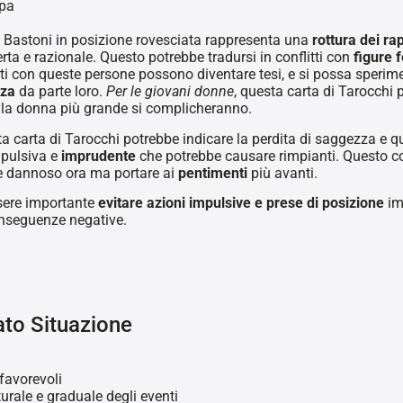
lpa
 Bastoni in posizione rovesciata rappresenta una
rottura dei ra
rta e razionale. Questo potrebbe tradursi in conflitti con
figure 
orti con queste persone possono diventare tesi, e si possa speri
nza
da parte loro.
Per le giovani donne
, questa carta di Tarocchi 
 la donna più grande si complicheranno.
sta carta di Tarocchi potrebbe indicare la perdita di saggezza e q
mpulsiva e
imprudente
che potrebbe causare rimpianti. Questo 
re dannoso ora ma portare ai
pentimenti
più avanti.
sere importante
evitare azioni impulsive e prese di posizione
im
onseguenze negative.
ato Situazione
favorevoli
urale e graduale degli eventi