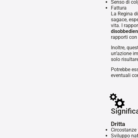
Senso di co
Fattura
La Regina di
sagace, espe
vita. I rapp
disobbedie
rapporti con
Inoltre, que
un’azione i
solo risulta
Potrebbe es
eventuali c
Signific
Dritta
Circostanze 
Sviluppo nat