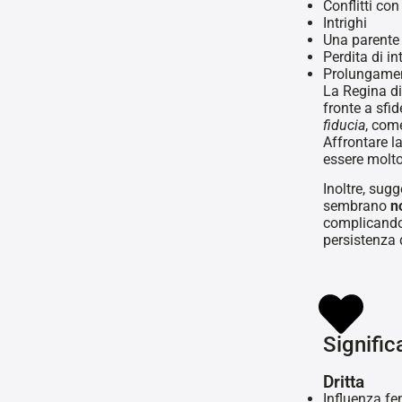
Conflitti co
Intrighi
Una parente
Perdita di in
Prolungamen
La Regina di
fronte a sfid
fiducia
, com
Affrontare l
essere molt
Inoltre, sugg
sembrano
no
complicando 
persistenza 
Signific
Dritta
Influenza f