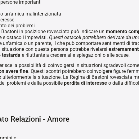
n persone importanti
 o un’amica malintenzionata
teresse
to dei problemi
 Bastoni in posizione rovesciata può indicare un
momento comp
e e ostacoli imprevisti.
Questi ostacoli potrebbero derivare da una
e un’amica o un parente, il che può comportare sentimenti di tr
a situazione con questa persona potrebbe rivelarsi
estremamente 
o
testarda
e riluttante a credere alle spiegazioni o alle scuse.
erisce la possibilità di coinvolgersi in situazioni sgradevoli come
n avere fine
. Questi scontri potrebbero coinvolgere figure femmi
ulteriormente la situazione. La Regina di Bastoni rovesciata me
dei problemi e dalla possibile
perdita di interesse
o dalla difficol
ato Relazioni - Amore
emminile