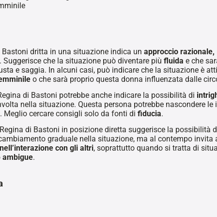
emminile
 Bastoni dritta in una situazione indica un
approccio razionale,
. Suggerisce che la situazione può diventare più
fluida
e che sarà
usta e saggia. In alcuni casi, può indicare che la situazione è a
femminile
o che sarà proprio questa donna influenzata dalle circ
 Regina di Bastoni potrebbe anche indicare la possibilità di
intrig
volta nella situazione. Questa persona potrebbe nascondere le
 Meglio cercare consigli solo da fonti di
fiducia
.
a Regina di Bastoni in posizione diretta suggerisce la possibilità 
ambiamento graduale nella situazione, ma al contempo invita al
ell’interazione con gli altri
, soprattutto quando si tratta di sit
o
ambigue
.
a