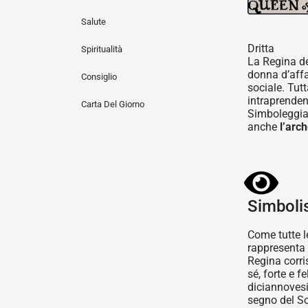
Salute
Dritta
Spiritualità
La Regina d
donna d’affar
Consiglio
sociale. Tutt
intraprenden
Carta Del Giorno
Simboleggia 
anche
l’arc
Simbol
Come tutte l
rappresenta 
Regina corri
sé, forte e 
diciannovesi
segno del So