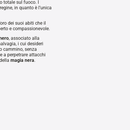
 totale sul fuoco. I
regine, in quanto è l’unica
l’oro dei suoi abiti che il
aperto e compassionevole.
nero
, associato alla
alvagia, i cui desideri
suo cammino, senza
ine a perpetrare attacchi
 della
magia nera
.