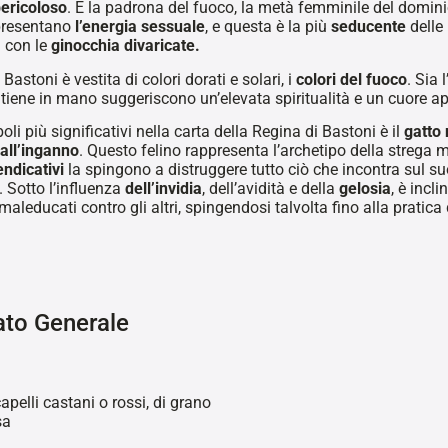
pericoloso
. È la padrona del fuoco, la metà femminile del dominio
presentano
l’energia sessuale
, e questa è la più
seducente
delle 
 con le
ginocchia divaricate.
Bastoni è vestita di colori dorati e solari, i
colori del fuoco
. Sia 
 tiene in mano suggeriscono un’elevata spiritualità e un cuore 
li più significativi nella carta della Regina di Bastoni è il
gatto 
all’inganno
. Questo felino rappresenta l’archetipo della strega m
endicativi
la spingono a distruggere tutto ciò che incontra sul 
. Sotto l’influenza
dell’invidia
, dell’avidità e della
gelosia
, è incl
 maleducati contro gli altri, spingendosi talvolta fino alla pratica
ato Generale
pelli castani o rossi, di grano
sa