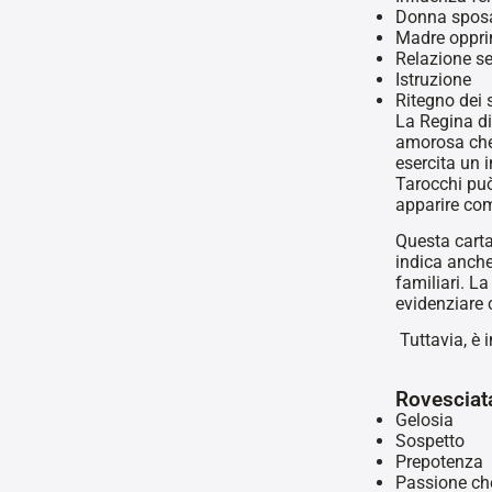
Donna spos
Madre oppr
Relazione se
Istruzione
Ritegno dei 
La Regina di
amorosa che 
esercita un 
Tarocchi può
apparire co
Questa carta
indica anch
familiari. La
evidenziare c
Tuttavia, è 
Rovesciat
Gelosia
Sospetto
Prepotenza
Passione che