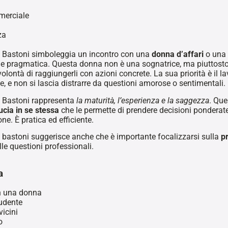
merciale
za
 Bastoni simboleggia un incontro con una
donna d’affari
o una 
 e pragmatica. Questa donna non è una sognatrice, ma piuttost
volontà di raggiungerli con azioni concrete. La sua priorità è il l
e, e non si lascia distrarre da questioni amorose o sentimentali.
 Bastoni rappresenta
la maturità, l’esperienza e la saggezza
. Que
ucia in se stessa
che le permette di prendere decisioni ponderate
e. È pratica ed efficiente.
 bastoni suggerisce anche che è importante focalizzarsi sulla
p
le questioni professionali.
a
on una donna
udente
vicini
o