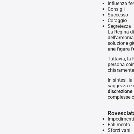
Influenza f
Consigli
Successo
Coraggio
Segretezza
La Regina di
dell’armonia
soluzione gi
una figura 
Tuttavia, la
persona coin
chiaramente.
In sintesi, l
saggezza e c
discrezione n
complesse 
Rovesciat
Impedimenti
Fallimento
Sforzi vani