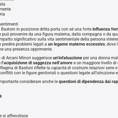
ata
imente
ria
sentimenti
 Bastoni in posizione dritta porta con sé una forte
influenza fe
può provenire da una figura materna, dalla compagna o da qual
impatto significativo sulla vita sentimentale della persona intere
 predire problemi legati a
un legame materno eccessivo
, dove 
me una presenza opprimente.
 di Arcani Minori suggerisce
un’infatuazione
per una donna matur
e
l’acquisizione di saggezza nell’amore
e un maggiore livello di 
 Regina di Bastoni riflette la
capacità di costruire relazioni serie 
onflitti con le figure genitoriali o questioni legate all’istruzione 
importante considerare anche le
questioni di dipendenza dai rapp
a
 si affievolisce