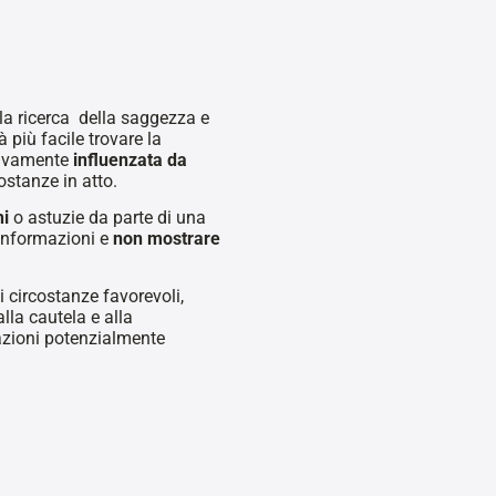
la ricerca della saggezza e
 più facile trovare la
ttivamente
influenzata da
ostanze in atto.
hi
o astuzie da parte di una
 informazioni e
non mostrare
di circostanze favorevoli,
la cautela e alla
uazioni potenzialmente