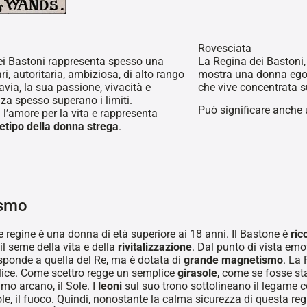
Rovesciata
ei Bastoni rappresenta spesso una
La Regina dei Bastoni,
i, autoritaria, ambiziosa, di alto rango
mostra una donna ego
avia, la sua passione, vivacità e
che vive concentrata s
za spesso superano i limiti.
Può significare anche
l’amore per la vita e rappresenta
hetipo della donna strega
.
ismo
e regine è una donna di età superiore ai 18 anni. Il Bastone è
ric
il seme della vita e della
rivitalizzazione
. Dal punto di vista emo
sponde a quella del Re, ma è dotata di
grande magnetismo
. La 
felice. Come scettro regge un semplice
girasole
, come se fosse sta
mo arcano, il Sole. I
leoni
sul suo trono sottolineano il legame co
le, il fuoco. Quindi, nonostante la calma sicurezza di questa re