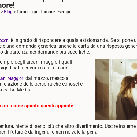
more!
>
Blog
>
Tarocchi per l’amore, esempi
è in grado di rispondere a qualsiasi domanda. Se si pone
occhi
che è una domanda generica, anche la carta dà una risposta gener
o di partenza per domande più specifiche.
empio degli arcani maggiori quali
ignificati generali sulle relazioni.
dal mazzo, mescola.
cani Maggiori
 relazione delle persona che conosci e
na carta. Medita.
usare come spunto questi appunti:
ntura, niente di serio, più che altro divertimento. Uscire insiem
 per il futuro è da ingenui e non ne vale la pena.