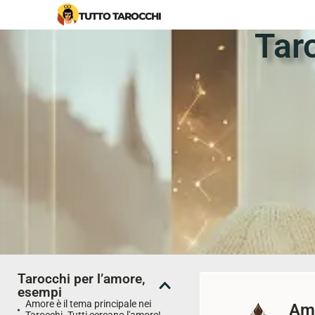
TUTTO TAROCCHI
Tar
Tarocchi per l’amore,
esempi
Amore è il tema principale nei
Amo