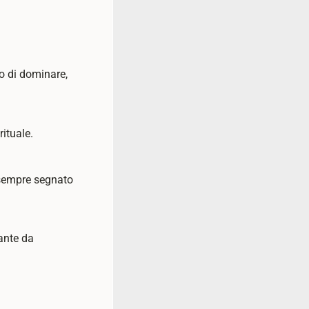
o di dominare,
ituale.
a sempre segnato
ante da