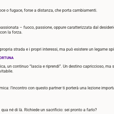
oce o fugace, forse a distanza, che porta cambiamenti.
assionata – fuoco, passione, oppure caratterizzata dal desideri
con la forza.
opria strada e i propri interessi, ma può esistere un legame spir
FORTUNA
lica, un continuo “lascia e riprendi”. Un destino capriccioso, m
itabile.
mica: l’incontro con questo partner ti porterà una lezione import
 qua né di là. Richiede un sacrificio: sei pronto a farlo?