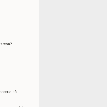
ncatena?
 sessualità.