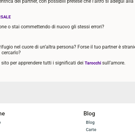
trica del partner, con possibili pretese che l’altro si adegui alla
RSALE
ione o stai commettendo di nuovo gli stessi errori?
 rifugio nel cuore di un’altra persona?
Forse il tuo partner è stran
a cercarlo?
sito per apprendere tutti i significati dei
sull’amore.
Tarocchi
ne
Blog
e
Blog
Carte