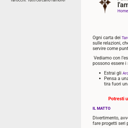
Tarocchi. Tutti cercano l'amore!
l'a
Home
Ogni carta dei
Tar
sulle relazioni, 
servire come punt
Vediamo con l’es
possono essere i s
Estrai gli
Ar
Pensa a una
tira fuori u
Potresti 
IL MATTO
Divertimento, avve
fare progetti seri